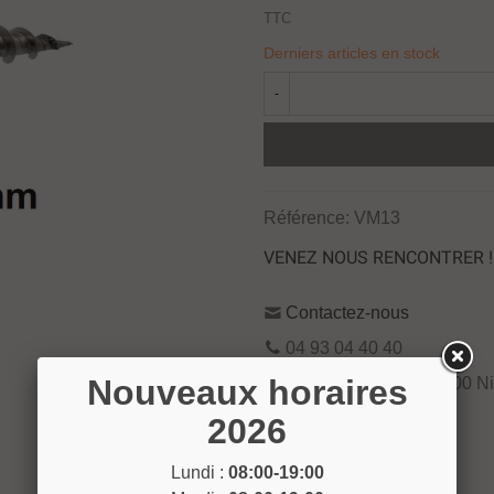
TTC
Derniers articles en stock
-
Référence:
VM13
VENEZ NOUS RENCONTRER !
Contactez-nous
04 93 04 40 40
Nouveaux horaires
54 Bd de Riquier 06300 N
Voir sur la carte
2026
Lundi :
08:00-19:00