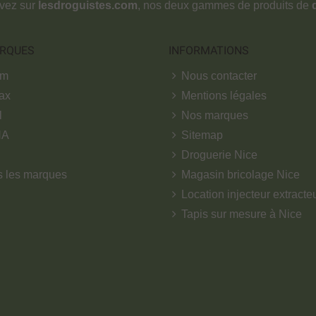
ouvez sur
lesdroguistes.com
, nos deux gammes de produits de
RQUES
INFORMATIONS
om
Nous contacter
ax
Mentions légales
l
Nos marques
NA
Sitemap
Droguerie Nice
s les marques
Magasin bricolage Nice
Location injecteur extracte
Tapis sur mesure à Nice