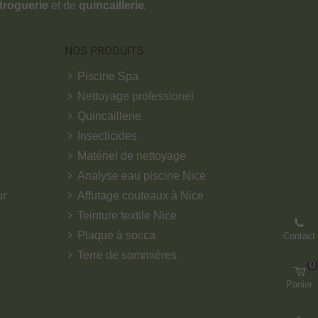
droguerie
et de
quincaillerie
.
NOS PRODUITS
Piscine Spa
Nettoyage professionel
Quincaillerie
Insecticides
Matériel de nettoyage
Analyse eau piscine Nice
ur
Affutage couteaux à Nice
Teinture textile Nice
Plaque à socca
Contact
Terre de sommières
0
Panier