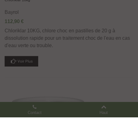
Chloriklar 10kg
Bayrol
112,90 €
Chloriklar 10KG, chlore choc en pastilles de 20 g à
dissolution rapide pour un traitement choc de l'eau en cas
d'eau verte ou trouble.
Voir Plus
Contact
Haut