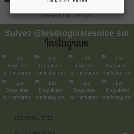
Dimanche :
Fermé
Montrer
1
-1 de 1 article(s)
Suivez
@lesdroguistesnice
sur
LES DROGUISTES
NOUS CONTACTER