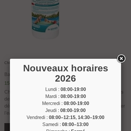
Chlore 5 fonctions pastilles 1KG
Nouveaux horaires
Bayrol
2026
15,55 €
Lundi :
08:00-19:00
Chlore 5 fonctions pastilles 1KG, se compose de pastilles
Mardi :
08:00-19:00
de 20 g de chlore multifonction à dissolution lente pour
Mercredi :
08:00-19:00
désinfecter, lutter contre les algues et le calcaire et clarifier
Jeudi :
08:00-19:00
l'eau des piscines hors sol.
Vendredi :
08:00–12:15, 14:30–19:00
Samedi :
08:00–13:00
Voir Plus