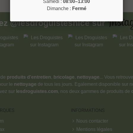
Samedi :
08:00–13:00
Montrer
1
-3 de 3 article(s)
Dimanche :
Fermé
vez
@lesdroguistesnice
sur
 de
produits d'entretien
,
bricolage
,
nettoyage
... Vous retrou
pour le
nettoyage
de tous les jours. Egalement disponible sur 
ouvez sur
lesdroguistes.com
, nos deux gammes de produits de
RQUES
INFORMATIONS
om
Nous contacter
ax
Mentions légales