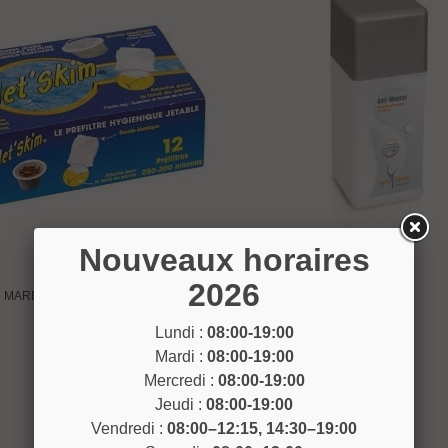
Nouveaux horaires
2026
MAREVA Préfiltre skimmer
Anti mousse 1L
Lundi :
08:00-19:00
Mareva
Bayrol
Mardi :
08:00-19:00
14,90 €
25,95 €
Mercredi :
08:00-19:00
Jeudi :
08:00-19:00
Vendredi :
08:00–12:15, 14:30–19:00