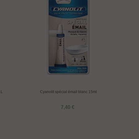
1L
Cyanolit spécial émail blanc 15ml
7,40 €