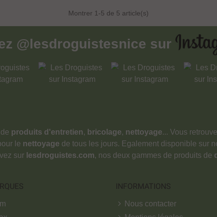
Montrer
1
-5 de 5 article(s)
vez
@lesdroguistesnice
sur
 de
produits d'entretien
,
bricolage
,
nettoyage
... Vous retrou
pour le
nettoyage
de tous les jours. Egalement disponible sur 
ouvez sur
lesdroguistes.com
, nos deux gammes de produits de
RQUES
INFORMATIONS
om
Nous contacter