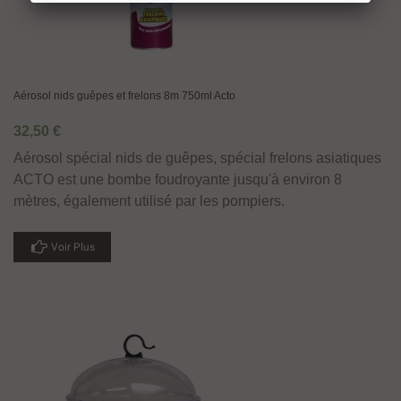
Aérosol nids guêpes et frelons 8m 750ml Acto
32,50 €
Aérosol spécial nids de guêpes, spécial frelons asiatiques
ACTO est une bombe foudroyante jusqu'à environ 8
mètres, également utilisé par les pompiers.
Voir Plus