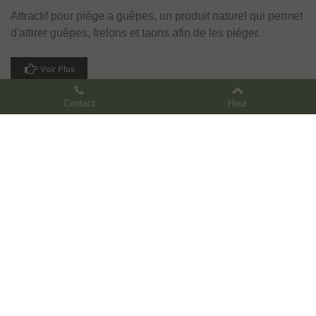
Attractif pour piège a guêpes, un produit naturel qui permet
d'attirer guêpes, frelons et taons afin de les piéger.
Voir Plus
Contact
Haut