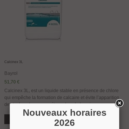
Calcinex 3L
Bayrol
51,70 €
Calcinex 3L, est un liquide stable en présence de chlore
qui empêche la formation de calcaire et évite l’apparition
des taches dues aux métaux dans le bassin.
Nouveaux horaires
Voir Plus
2026