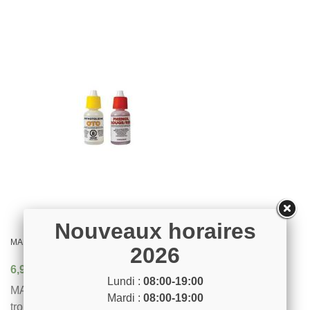
Nouveaux horaires
MAREVA recharge goutte pH /chlore ou brome
2026
6,90 €
Lundi :
08:00-19:00
MAREVA recharge goutte pH /chlore ou brome, pour
Mardi :
08:00-19:00
trousse d'analyse liquide Chlore, Brome et PH. Lot de 2