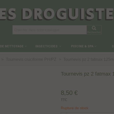
ES DROGUIST
Rechercher
 DE NETTOYAGE
INSECTICIDES
PISCINE & SPA
S
>
Tournevis cruciforme PH/PZ
>
Tournevis pz 2 fatmax 125
Tournevis pz 2 fatmax
8,50 €
TTC
Rupture de stock