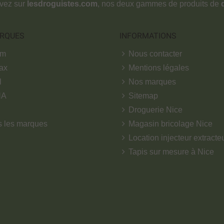
ouvez sur
lesdroguistes.com
, nos deux gammes de produits de
RQUES
INFORMATIONS
om
Nous contacter
ax
Mentions légales
l
Nos marques
NA
Sitemap
Droguerie Nice
s les marques
Magasin bricolage Nice
Location injecteur extracte
Tapis sur mesure à Nice