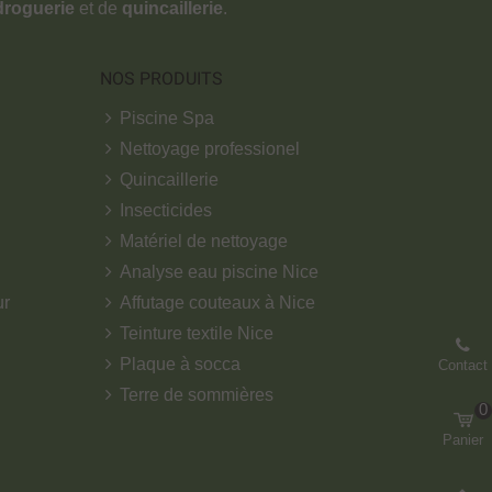
droguerie
et de
quincaillerie
.
NOS PRODUITS
Piscine Spa
Nettoyage professionel
Quincaillerie
Insecticides
Matériel de nettoyage
Analyse eau piscine Nice
ur
Affutage couteaux à Nice
Teinture textile Nice
Plaque à socca
Contact
Terre de sommières
0
Panier