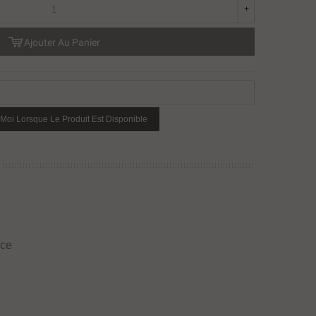
+
Ajouter Au Panier
Moi Lorsque Le Produit Est Disponible
ice