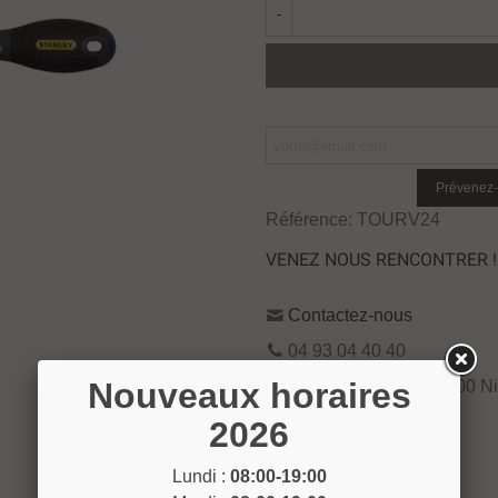
-
Prévenez-
Référence:
TOURV24
VENEZ NOUS RENCONTRER !
Contactez-nous
04 93 04 40 40
Nouveaux horaires
54 Bd de Riquier 06300 N
Voir sur la carte
2026
Lundi :
08:00-19:00