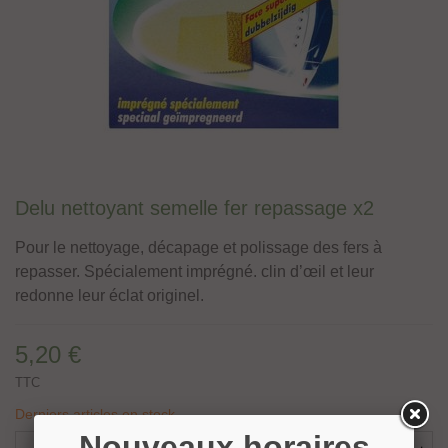
Delu nettoyant semelle fer repassage x2
Pour le nettoyage, décapage et polissage des fers à
repasser. Spécialement imprégné. clin d’œil et leur
redonne leur éclat originel.
5,20 €
TTC
Derniers articles en stock
Nouveaux horaires