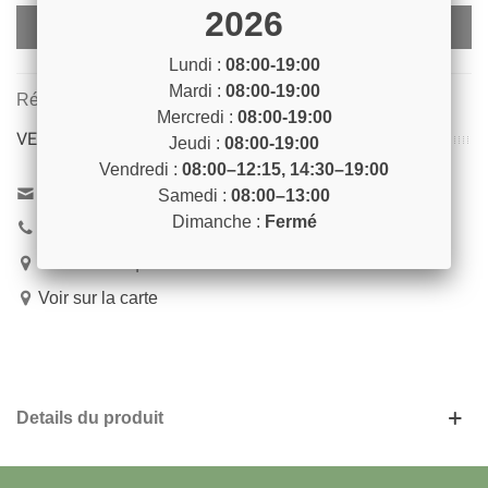
2026
Ajouter Au Panier
Lundi :
08:00-19:00
Mardi :
08:00-19:00
Référence:
SCIE1
Mercredi :
08:00-19:00
VENEZ NOUS RENCONTRER !
Jeudi :
08:00-19:00
Vendredi :
08:00–12:15, 14:30–19:00
Contactez-nous
Samedi :
08:00–13:00
Dimanche :
Fermé
04 93 04 40 40
54 Bd de Riquier 06300 Nice
Voir sur la carte
Details du produit