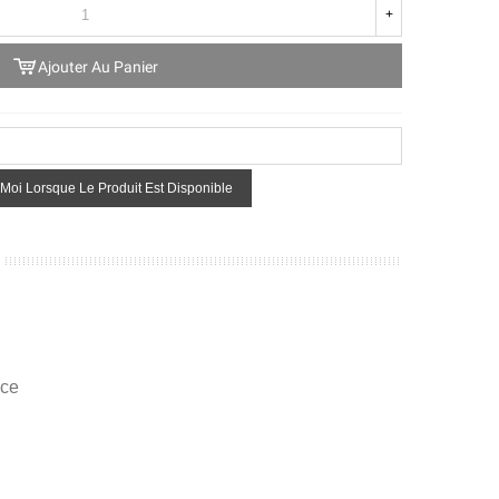
+
Ajouter Au Panier
Moi Lorsque Le Produit Est Disponible
ice