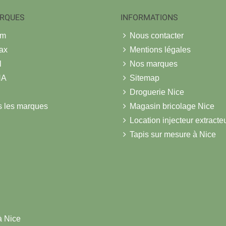
RQUES
INFORMATIONS
om
Nous contacter
ax
Mentions légales
l
Nos marques
NA
Sitemap
Droguerie Nice
s les marques
Magasin bricolage Nice
Location injecteur extracte
Tapis sur mesure à Nice
à Nice