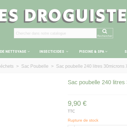
ES DROGUIST
Rechercher
 DE NETTOYAGE
INSECTICIDES
PISCINE & SPA
S
déchets
>
Sac Poubelle
>
Sac poubelle 240 litres 30microns X
Sac poubelle 240 litres
9,90 €
TTC
Rupture de stock