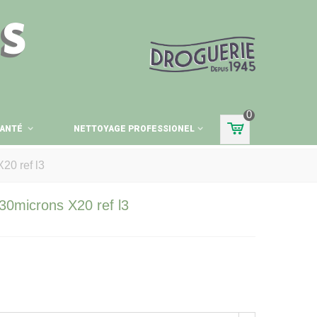
ES
0
ANTÉ
NETTOYAGE PROFESSIONEL
20 ref l3
 30microns X20 ref l3