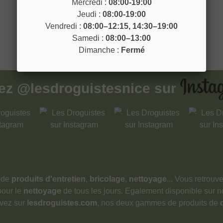
Mercredi :
08:00-19:00
Jeudi :
08:00-19:00
Vendredi :
08:00–12:15, 14:30–19:00
Samedi :
08:00–13:00
Dimanche :
Fermé
vez
@lesdroguistesnice
sur
 de
produits d'entretien
,
bricolage
,
nettoyage
... Vous retrou
pour le
nettoyage
de tous les jours. Egalement disponible sur 
ouvez sur
lesdroguistes.com
, nos deux gammes de produits de