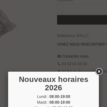
Disponible
-
Référence:
RALL7
VENEZ NOUS RENCONTRER !
Contactez-nous
04 93 04 40 40
54 Bd de Riquier 06300 N
Nouveaux horaires
Voir sur la carte
2026
Lundi :
08:00-19:00
Mardi :
08:00-19:00