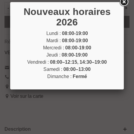
-
+
Nouveaux horaires
2026
Ajouter Au Panier
Lundi :
08:00-19:00
Mardi :
08:00-19:00
Référence:
GANT13
Mercredi :
08:00-19:00
VENEZ NOUS RENCONTRER !
Jeudi :
08:00-19:00
Vendredi :
08:00–12:15, 14:30–19:00
Contactez-nous
Samedi :
08:00–13:00
Dimanche :
Fermé
04 93 04 40 40
54 Bd de Riquier 06300 Nice
Voir sur la carte
Description