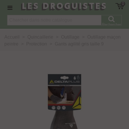
LES DROGUISTES
0
Rechercher
Accueil
>
Quincaillerie
>
Outillage
>
Outillage maçon
peintre
>
Protection
>
Gants agilité gris taille 9