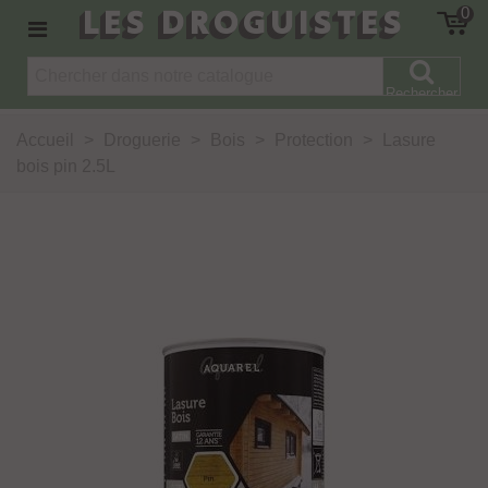
LES DROGUISTES
0
Rechercher
Accueil
>
Droguerie
>
Bois
>
Protection
>
Lasure
bois pin 2.5L