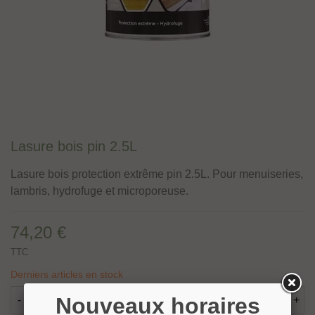
Lasure bois pin 2.5L
Lasure bois protection extrême pin 2.5L. Pour menuiseries,
lambris, hydrofuge et microporeuse.
74,20 €
TTC
Derniers articles en stock
Nouveaux horaires
-
+