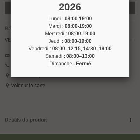
2026
Ajouter Au Panier
Lundi :
08:00-19:00
Mardi :
08:00-19:00
Référence:
LASURE17
Mercredi :
08:00-19:00
VENEZ NOUS RENCONTRER !
Jeudi :
08:00-19:00
Vendredi :
08:00–12:15, 14:30–19:00
Contactez-nous
Samedi :
08:00–13:00
Dimanche :
Fermé
04 93 04 40 40
54 Bd de Riquier 06300 Nice
Voir sur la carte
Details du produit