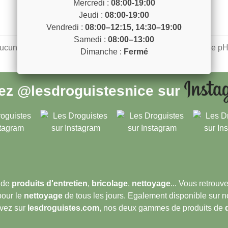
Mercredi :
08:00-19:00
Jeudi :
08:00-19:00
Vendredi :
08:00–12:15, 14:30–19:00
Samedi :
08:00–13:00
ucun métal. Ne provoque pas de mousse. N'influence pas le pH.
Dimanche :
Fermé
vez
@lesdroguistesnice
sur
 de
produits d'entretien
,
bricolage
,
nettoyage
... Vous retrou
pour le
nettoyage
de tous les jours. Egalement disponible sur 
ouvez sur
lesdroguistes.com
, nos deux gammes de produits de