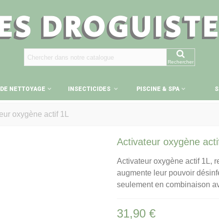
ES DROGUIST
Rechercher
 DE NETTOYAGE
INSECTICIDES
PISCINE & SPA
S
eur oxygène actif 1L
Activateur oxygène acti
Activateur oxygène actif 1L, r
augmente leur pouvoir désinfec
seulement en combinaison av
31,90 €