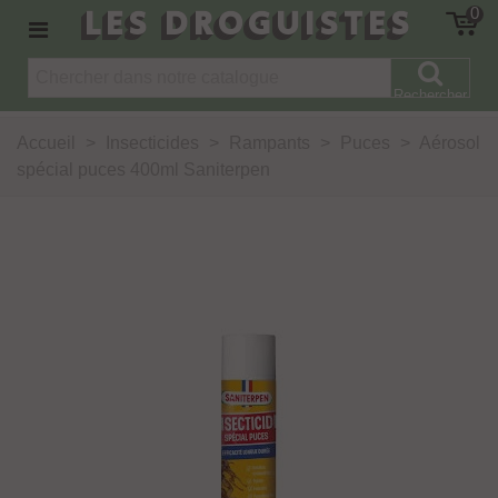
LES DROGUISTES
0
Rechercher
Accueil
>
Insecticides
>
Rampants
>
Puces
>
Aérosol
spécial puces 400ml Saniterpen