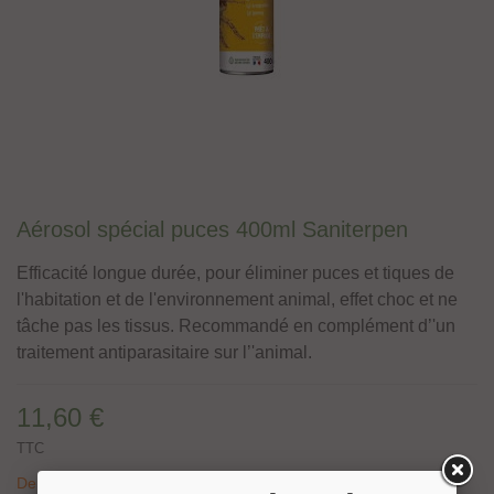
Aérosol spécial puces 400ml Saniterpen
Efficacité longue durée, pour éliminer puces et tiques de
l'habitation et de l'environnement animal, effet choc et ne
tâche pas les tissus. Recommandé en complément d’'un
traitement antiparasitaire sur l’'animal.
11,60 €
TTC
Derniers articles en stock