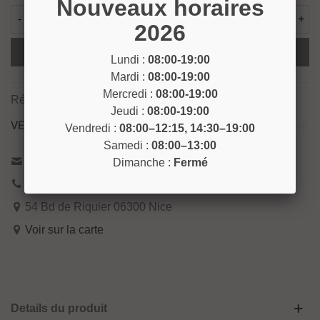
Nouveaux horaires
-
+
2026
Ajouter Au Panier
Lundi :
08:00-19:00
Mardi :
08:00-19:00
Mercredi :
08:00-19:00
Référence:
INSECT44
Jeudi :
08:00-19:00
VENEZ NOUS RENCONTRER !
Vendredi :
08:00–12:15, 14:30–19:00
Samedi :
08:00–13:00
Contactez-nous
Dimanche :
Fermé
04 93 04 40 40
54 Bd de Riquier 06300 Nice
Voir sur la carte
Details du produit