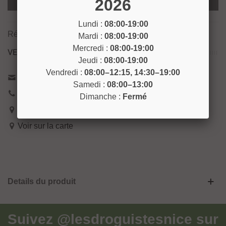
2026
Ajouter Au Panier
Lundi :
08:00-19:00
Référence:
PITF10
Mardi :
08:00-19:00
Mercredi :
08:00-19:00
VENEZ NOUS RENCONTRER !
Jeudi :
08:00-19:00
Vendredi :
08:00–12:15, 14:30–19:00
Contactez-nous
Samedi :
08:00–13:00
04 93 04 40 40
Dimanche :
Fermé
54 Bd de Riquier 06300 Nice
Voir sur la carte
Details du produit
Suivez
@lesdroguistesnice
sur