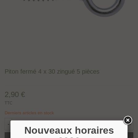
Piton fermé 4 x 30 zingué 5 pièces
2,90 €
TTC
Derniers articles en stock
-
+
Nouveaux horaires