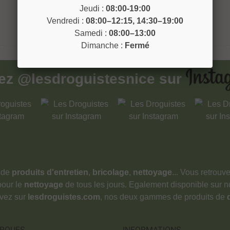
Jeudi :
08:00-19:00
Vendredi :
08:00–12:15, 14:30–19:00
Samedi :
08:00–13:00
Dimanche :
Fermé
vez
@lesdroguistesnice
sur
 de
produits d'entretien
,
bricolage
,
nettoyage
... Vous retrou
pour le
nettoyage
de tous les jours. Egalement disponible sur 
ouvez sur
lesdroguistes.com
, nos deux gammes de produits de
RQUES
INFORMATIONS