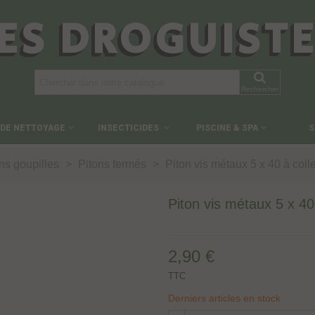
ES DROGUIST
Rechercher
 DE NETTOYAGE
INSECTICIDES
PISCINE & SPA
S
ns goupilles
>
Pitons fermés
>
Piton vis métaux 5 x 40 à coll
Piton vis métaux 5 x 40
2,90 €
TTC
Derniers articles en stock