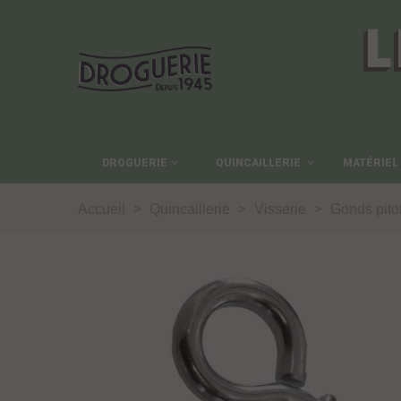
L
DROGUERIE
QUINCAILLERIE
MATÉRIEL
Accueil
>
Quincaillerie
>
Visserie
>
Gonds pito