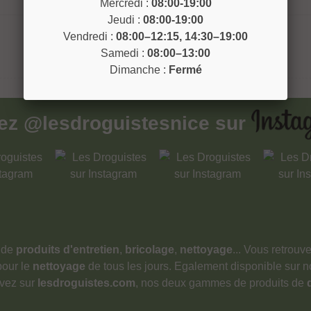
Mercredi :
08:00-19:00
Jeudi :
08:00-19:00
Vendredi :
08:00–12:15, 14:30–19:00
Samedi :
08:00–13:00
Dimanche :
Fermé
vez
@lesdroguistesnice
sur
 de
produits d'entretien
,
bricolage
,
nettoyage
... Vous retrou
pour le
nettoyage
de tous les jours. Egalement disponible sur 
ouvez sur
lesdroguistes.com
, nos deux gammes de produits de