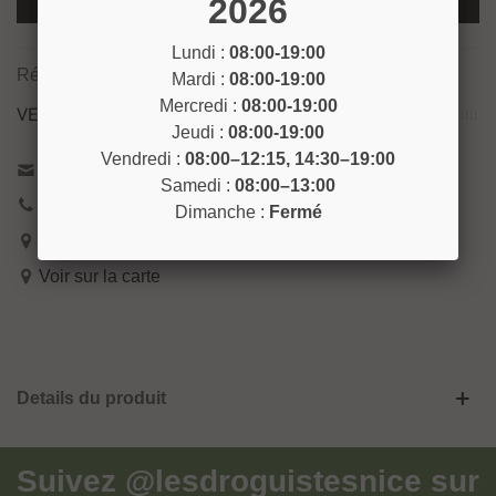
2026
Ajouter Au Panier
Lundi :
08:00-19:00
Référence:
PIL19
Mardi :
08:00-19:00
Mercredi :
08:00-19:00
VENEZ NOUS RENCONTRER !
Jeudi :
08:00-19:00
Vendredi :
08:00–12:15, 14:30–19:00
Contactez-nous
Samedi :
08:00–13:00
04 93 04 40 40
Dimanche :
Fermé
54 Bd de Riquier 06300 Nice
Voir sur la carte
Details du produit
Suivez
@lesdroguistesnice
sur