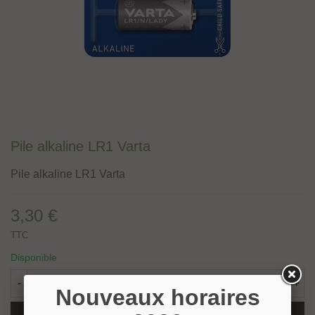
Pile alkaline LR1 Varta
Pile alkaline LR1 Varta
3,30 €
TTC
Disponible
-
+
Nouveaux horaires