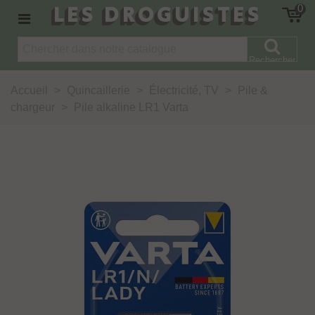
LES DROGUISTES
0
Rechercher
Accueil
>
Quincaillerie
>
Électricité, TV
>
Pile &
chargeur
>
Pile alkaline LR1 Varta