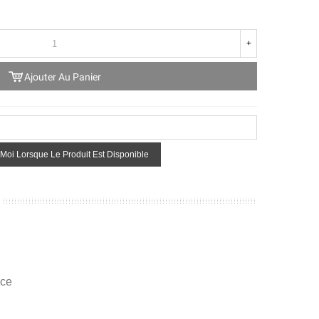
+
Ajouter Au Panier
Moi Lorsque Le Produit Est Disponible
ice