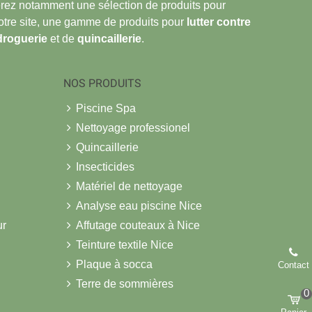
verez notamment une sélection de produits pour
notre site, une gamme de produits pour
lutter contre
droguerie
et de
quincaillerie
.
NOS PRODUITS
Piscine Spa
Nettoyage professionel
Quincaillerie
Insecticides
Matériel de nettoyage
Analyse eau piscine Nice
ur
Affutage couteaux à Nice
Teinture textile Nice
Plaque à socca
Contact
Terre de sommières
0