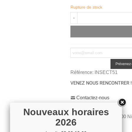
Rupture de stock
-
Prévenez-
Référence:
INSECT51
VENEZ NOUS RENCONTRER !
Contactez-nous
04 93 04 40 40
Nouveaux horaires
54 Bd de Riquier 06300 N
2026
Voir sur la carte