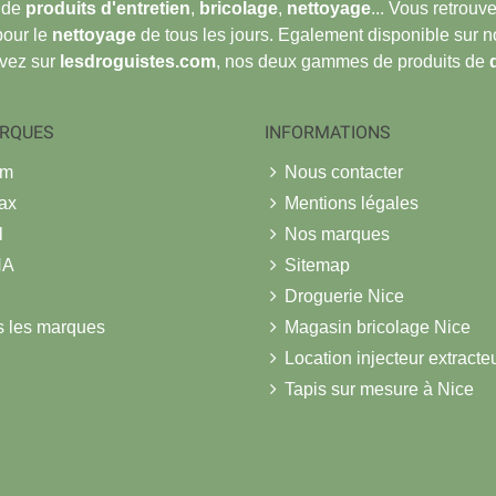
 de
produits d'entretien
,
bricolage
,
nettoyage
... Vous retrou
pour le
nettoyage
de tous les jours. Egalement disponible sur 
ouvez sur
lesdroguistes.com
, nos deux gammes de produits de
RQUES
INFORMATIONS
om
Nous contacter
ax
Mentions légales
l
Nos marques
NA
Sitemap
Droguerie Nice
s les marques
Magasin bricolage Nice
Location injecteur extracte
Tapis sur mesure à Nice