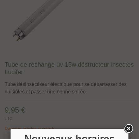
Tube de rechange uv 15w déstructeur insectes
Lucifer
Tube désinsectiseur électrique pour se débarrasser des
nuisibles et passer une bonne soirée.
9,95 €
TTC
Derniers articles en stock
Nouveaux horaires