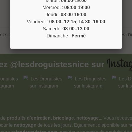
Mardi :
08:00-19:00
Mercredi :
08:00-19:00
Jeudi :
08:00-19:00
Vendredi :
08:00–12:15, 14:30–19:00
Samedi :
08:00–13:00
locs ou céréales. Permet d'appâter en minimisant les risques d'i
Dimanche :
Fermé
vez
@lesdroguistesnice
sur
 de
produits d'entretien
,
bricolage
,
nettoyage
... Vous retrou
pour le
nettoyage
de tous les jours. Egalement disponible sur 