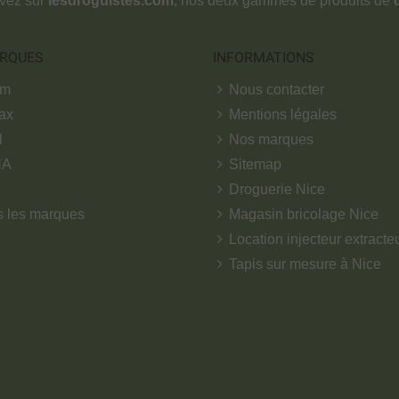
ouvez sur
lesdroguistes.com
, nos deux gammes de produits de
RQUES
INFORMATIONS
om
Nous contacter
ax
Mentions légales
l
Nos marques
NA
Sitemap
Droguerie Nice
s les marques
Magasin bricolage Nice
Location injecteur extracte
Tapis sur mesure à Nice