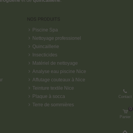
droguerie
et de
quincaillerie
.
NOS PRODUITS
Piscine Spa
Nettoyage professionel
Quincaillerie
Insecticides
Matériel de nettoyage
Analyse eau piscine Nice
ur
Affutage couteaux à Nice
Teinture textile Nice
Plaque à socca
Contact
Terre de sommières
0
Panier