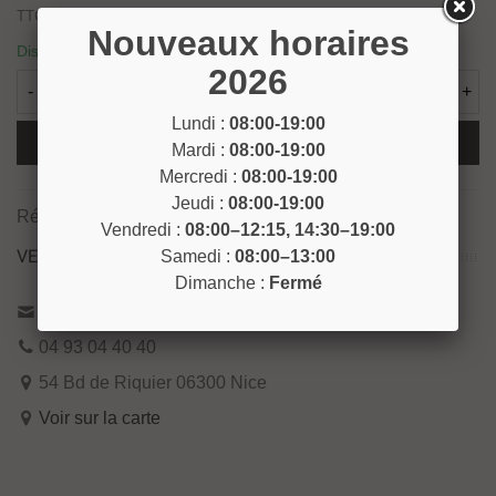
TTC
Nouveaux horaires
Disponible
2026
-
+
Lundi :
08:00-19:00
Ajouter Au Panier
Mardi :
08:00-19:00
Mercredi :
08:00-19:00
Jeudi :
08:00-19:00
Référence:
PARQUET21
Vendredi :
08:00–12:15, 14:30–19:00
VENEZ NOUS RENCONTRER !
Samedi :
08:00–13:00
Dimanche :
Fermé
Contactez-nous
04 93 04 40 40
54 Bd de Riquier 06300 Nice
Voir sur la carte