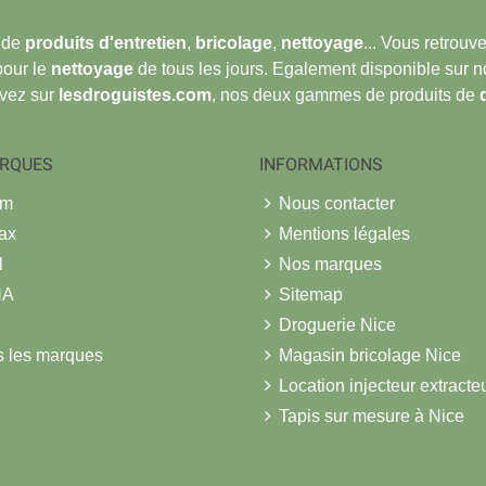
 de
produits d'entretien
,
bricolage
,
nettoyage
... Vous retrou
pour le
nettoyage
de tous les jours. Egalement disponible sur 
ouvez sur
lesdroguistes.com
, nos deux gammes de produits de
RQUES
INFORMATIONS
om
Nous contacter
ax
Mentions légales
l
Nos marques
NA
Sitemap
Droguerie Nice
s les marques
Magasin bricolage Nice
Location injecteur extracte
Tapis sur mesure à Nice