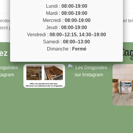
Lundi :
08:00-19:00
Mardi :
08:00-19:00
Mercredi :
08:00-19:00
 protection durable et donne un nouvel éclat aux sols huilés et 
Jeudi :
08:00-19:00
ient peu de solvants.
Vendredi :
08:00–12:15, 14:30–19:00
Samedi :
08:00–13:00
Dimanche :
Fermé
vez
@lesdroguistesnice
sur