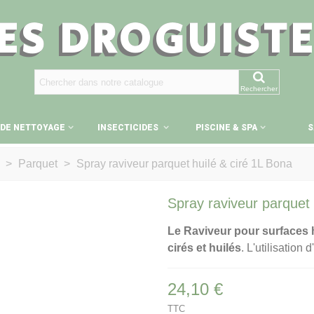
ES DROGUIST
Rechercher
 DE NETTOYAGE
INSECTICIDES
PISCINE & SPA
S
>
Parquet
>
Spray raviveur parquet huilé & ciré 1L Bona
Spray raviveur parquet 
Le Raviveur pour surfaces 
cirés et huilés
. L'utilisation
24,10 €
TTC