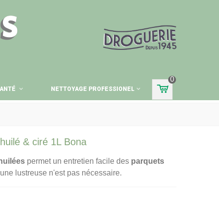
ES
0
ANTÉ
NETTOYAGE PROFESSIONEL
huilé & ciré 1L Bona
huilées
permet un entretien facile des
parquets
 d'une lustreuse n'est pas nécessaire.