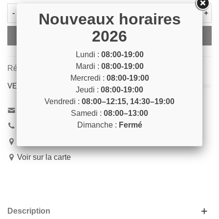
-
+
Nouveaux horaires
2026
Ajouter Au Panier
Lundi :
08:00-19:00
Mardi :
08:00-19:00
Référence:
PARQUET9
Mercredi :
08:00-19:00
VENEZ NOUS RENCONTRER !
Jeudi :
08:00-19:00
Vendredi :
08:00–12:15, 14:30–19:00
Contactez-nous
Samedi :
08:00–13:00
Dimanche :
Fermé
04 93 04 40 40
54 Bd de Riquier 06300 Nice
Voir sur la carte
Description