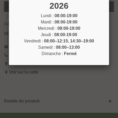
2026
Ajouter Au Panier
Lundi :
08:00-19:00
Mardi :
08:00-19:00
Référence:
LAMG2
Mercredi :
08:00-19:00
VENEZ NOUS RENCONTRER !
Jeudi :
08:00-19:00
Vendredi :
08:00–12:15, 14:30–19:00
Contactez-nous
Samedi :
08:00–13:00
Dimanche :
Fermé
04 93 04 40 40
54 Bd de Riquier 06300 Nice
Voir sur la carte
Details du produit