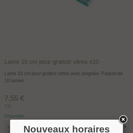
Lame 10 cm pour grattoir vitres x10
Lame 10 cm pour grattoir vitres avec poignée. Paquet de
10 lames.
7,55 €
TTC
Disponible
Nouveaux horaires
-
+