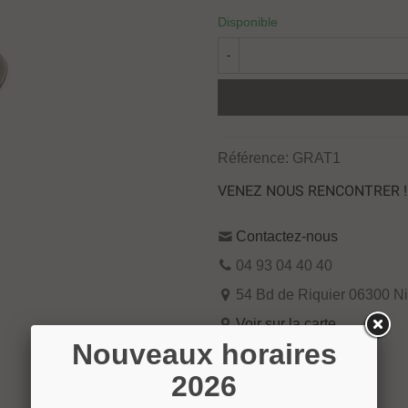
Disponible
-
Référence:
GRAT1
VENEZ NOUS RENCONTRER !
Contactez-nous
04 93 04 40 40
54 Bd de Riquier 06300 N
Voir sur la carte
Nouveaux horaires
2026