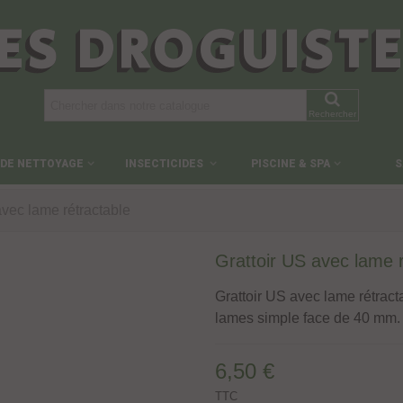
ES DROGUIST
Rechercher
 DE NETTOYAGE
INSECTICIDES
PISCINE & SPA
S
avec lame rétractable
Grattoir US avec lame r
Grattoir US avec lame rétracta
lames simple face de 40 mm.
6,50 €
TTC