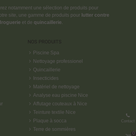
verez notamment une sélection de produits pour
notre site, une gamme de produits pour
lutter contre
droguerie
et de
quincaillerie
.
NOS PRODUITS
Piscine Spa
Nettoyage professionel
Quincaillerie
Insecticides
Matériel de nettoyage
Analyse eau piscine Nice
ur
Affutage couteaux à Nice
Teinture textile Nice
Plaque à socca
Contact
Terre de sommières
0