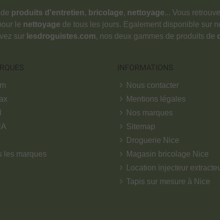
 de
produits d'entretien
,
bricolage
,
nettoyage
... Vous retrou
pour le
nettoyage
de tous les jours. Egalement disponible sur 
ouvez sur
lesdroguistes.com
, nos deux gammes de produits de
RQUES
INFORMATIONS
om
Nous contacter
ax
Mentions légales
l
Nos marques
NA
Sitemap
Droguerie Nice
s les marques
Magasin bricolage Nice
Location injecteur extracte
Tapis sur mesure à Nice