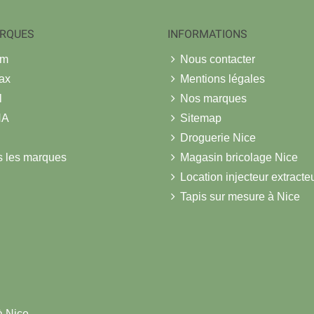
RQUES
INFORMATIONS
om
Nous contacter
ax
Mentions légales
l
Nos marques
NA
Sitemap
Droguerie Nice
s les marques
Magasin bricolage Nice
Location injecteur extracte
Tapis sur mesure à Nice
à Nice