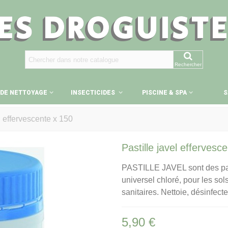
ES DROGUIST
Rechercher
 DE NETTOYAGE
INSECTICIDES
PISCINE & SPA
S
l effervescente x 150
Pastille javel effervesc
PASTILLE JAVEL sont des past
universel chloré, pour les sols
sanitaires. Nettoie, désinfect
5,90 €