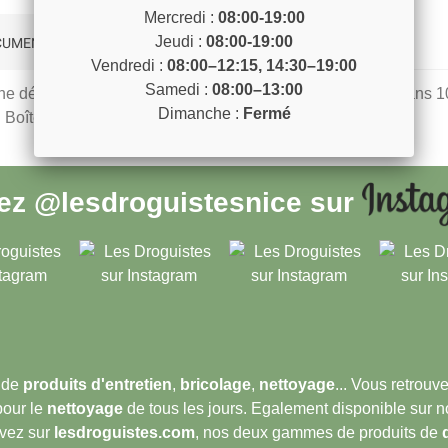
Mercredi :
08:00-19:00
Jeudi :
08:00-19:00
UMENTS JOINTS
Vendredi :
08:00–12:15, 14:30–19:00
Samedi :
08:00–13:00
e désinfection efficace, nettoyer préalablement. Ajouter dans 10
Dimanche :
Fermé
. Boîte de 150 pastilles
vez
@lesdroguistesnice
sur
 de
produits d'entretien
,
bricolage
,
nettoyage
... Vous retrou
pour le
nettoyage
de tous les jours. Egalement disponible sur 
ouvez sur
lesdroguistes.com
, nos deux gammes de produits de