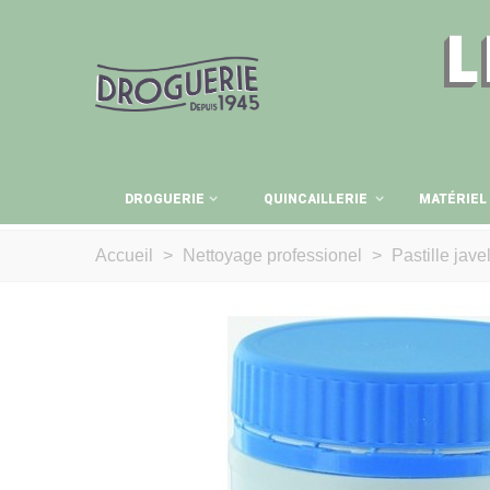
L
DROGUERIE
QUINCAILLERIE
MATÉRIEL
Accueil
>
Nettoyage professionel
>
Pastille jave