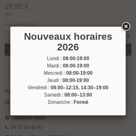
18,95 €
TTC
Rupture de stock
Nouveaux horaires
-
+
2026
Ajouter Au Panier
Lundi :
08:00-19:00
Mardi :
08:00-19:00
Mercredi :
08:00-19:00
Jeudi :
08:00-19:00
Prévenez-Moi Lorsque Le Produit Est Disponible
Vendredi :
08:00–12:15, 14:30–19:00
Référence:
FILM45
Samedi :
08:00–13:00
VENEZ NOUS RENCONTRER !
Dimanche :
Fermé
Contactez-nous
04 93 04 40 40