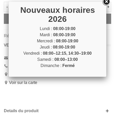
-
+
Nouveaux horaires
2026
Ajouter Au Panier
Lundi :
08:00-19:00
Mardi :
08:00-19:00
Référence:
LINGET1
Mercredi :
08:00-19:00
VENEZ NOUS RENCONTRER !
Jeudi :
08:00-19:00
Vendredi :
08:00–12:15, 14:30–19:00
Contactez-nous
Samedi :
08:00–13:00
Dimanche :
Fermé
04 93 04 40 40
54 Bd de Riquier 06300 Nice
Voir sur la carte
Details du produit