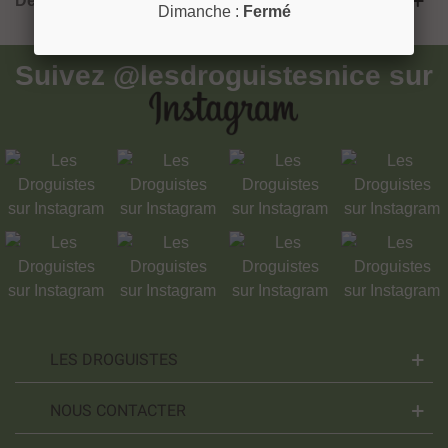
Details du produit
Dimanche :
Fermé
Suivez
@lesdroguistesnice
sur
LES DROGUISTES
NOUS CONTACTER