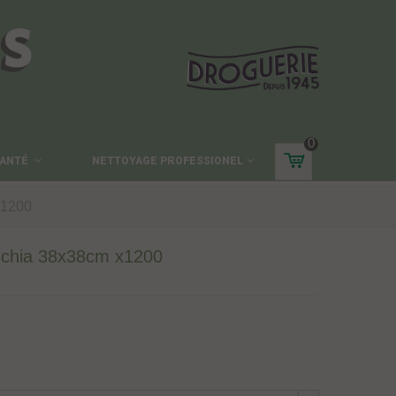
ES
0
ANTÉ
NETTOYAGE PROFESSIONEL
x1200
uschia 38x38cm x1200