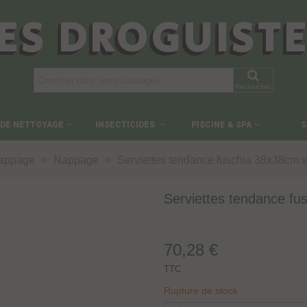
ES DROGUIST
Rechercher
 DE NETTOYAGE
INSECTICIDES
PISCINE & SPA
S
Nappage
>
Nappage
>
Serviettes tendance fuschia 38x38cm 
Serviettes tendance f
70,28 €
TTC
Rupture de stock