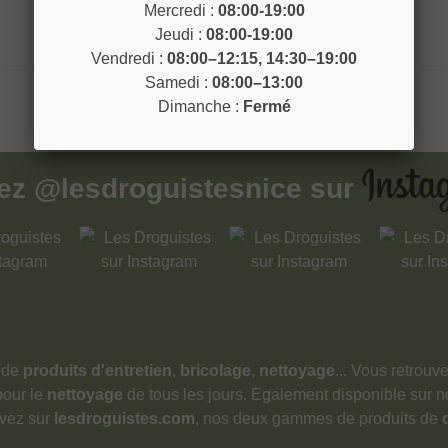
Mercredi :
08:00-19:00
Jeudi :
08:00-19:00
Vendredi :
08:00–12:15, 14:30–19:00
Samedi :
08:00–13:00
Dimanche :
Fermé
vez
@lesdroguistesnice
sur
 de
produits d'entretien
,
bricolage
,
nettoyage
... Vous retrou
pour le
nettoyage
de tous les jours. Egalement disponible sur 
ouvez sur
lesdroguistes.com
, nos deux gammes de produits de