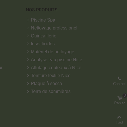
NOS PRODUITS
Piscine Spa
Nettoyage professionel
Quincaillerie
Insecticides
Matériel de nettoyage
Analyse eau piscine Nice
ur
Affutage couteaux à Nice
Teinture textile Nice
Plaque à socca
Contact
Terre de sommières
0
Panier
Haut