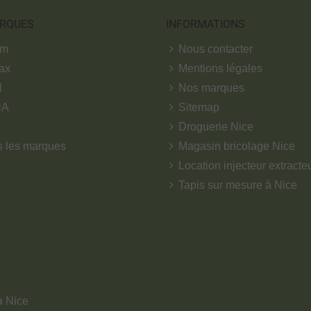
RQUES
INFORMATIONS
om
Nous contacter
ax
Mentions légales
l
Nos marques
NA
Sitemap
Droguerie Nice
s les marques
Magasin bricolage Nice
Location injecteur extracte
Tapis sur mesure à Nice
à Nice