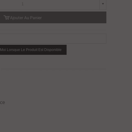
+
Ajouter Au Panier
Moi Lorsque Le Produit Est Disponible
ice