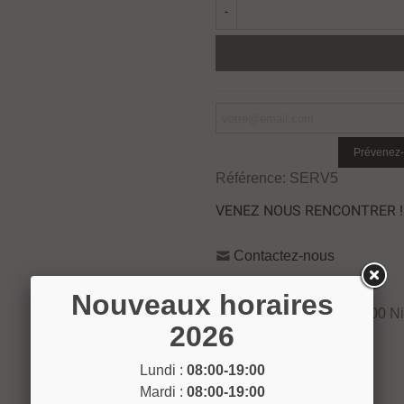
-
Prévenez-
Référence:
SERV5
VENEZ NOUS RENCONTRER !
Contactez-nous
04 93 04 40 40
Nouveaux horaires
54 Bd de Riquier 06300 N
2026
Voir sur la carte
Lundi :
08:00-19:00
Mardi :
08:00-19:00