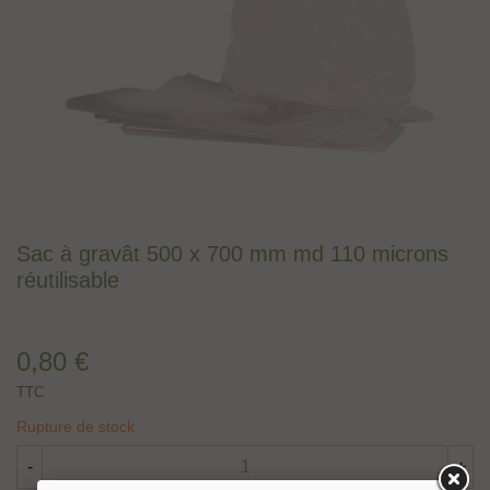
Sac à gravât 500 x 700 mm md 110 microns
réutilisable
0,80 €
TTC
Rupture de stock
-
+