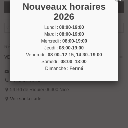
Nouveaux horaires
Ajouter Au Panier
2026
Lundi :
08:00-19:00
Mardi :
08:00-19:00
Prévenez-Moi Lorsque Le Produit Est Disponible
Mercredi :
08:00-19:00
Référence:
SAC701
Jeudi :
08:00-19:00
Vendredi :
08:00–12:15, 14:30–19:00
VENEZ NOUS RENCONTRER !
Samedi :
08:00–13:00
Dimanche :
Fermé
Contactez-nous
04 93 04 40 40
54 Bd de Riquier 06300 Nice
Voir sur la carte