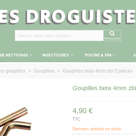
ES DROGUIST
Rechercher
 DE NETTOYAGE
INSECTICIDES
PISCINE & SPA
S
ns goupilles
>
Goupilles
>
Goupilles beta 4mm zbi 5 pièces
Goupilles beta 4mm zbi
4,90 €
TTC
Derniers articles en stock