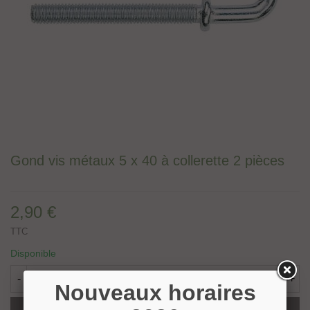
Gond vis métaux 5 x 40 à collerette 2 pièces
2,90 €
TTC
Disponible
-
+
Nouveaux horaires