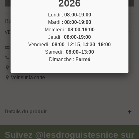
2026
Ajouter Au Panier
Lundi :
08:00-19:00
Référence:
GOAV19
Mardi :
08:00-19:00
Mercredi :
08:00-19:00
VENEZ NOUS RENCONTRER !
Jeudi :
08:00-19:00
Vendredi :
08:00–12:15, 14:30–19:00
Contactez-nous
Samedi :
08:00–13:00
04 93 04 40 40
Dimanche :
Fermé
54 Bd de Riquier 06300 Nice
Voir sur la carte
Details du produit
Suivez
@lesdroguistesnice
sur