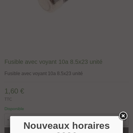
Fusible avec voyant 10a 8.5x23 unité
Fusible avec voyant 10a 8.5x23 unité
1,60 €
TTC
Disponible
-
+
Nouveaux horaires