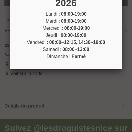
2026
Ajouter Au Panier
Lundi :
08:00-19:00
Référence:
FUS1
Mardi :
08:00-19:00
Mercredi :
08:00-19:00
VENEZ NOUS RENCONTRER !
Jeudi :
08:00-19:00
Vendredi :
08:00–12:15, 14:30–19:00
Contactez-nous
Samedi :
08:00–13:00
04 93 04 40 40
Dimanche :
Fermé
54 Bd de Riquier 06300 Nice
Voir sur la carte
Details du produit
Suivez
@lesdroguistesnice
sur