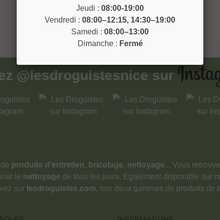
Jeudi :
08:00-19:00
Vendredi :
08:00–12:15, 14:30–19:00
Samedi :
08:00–13:00
Dimanche :
Fermé
vez
@lesdroguistesnice
sur
 de
produits d'entretien
,
bricolage
,
nettoyage
... Vous retrou
pour le
nettoyage
de tous les jours. Egalement disponible sur 
ouvez sur
lesdroguistes.com
, nos deux gammes de produits de
RQUES
INFORMATIONS