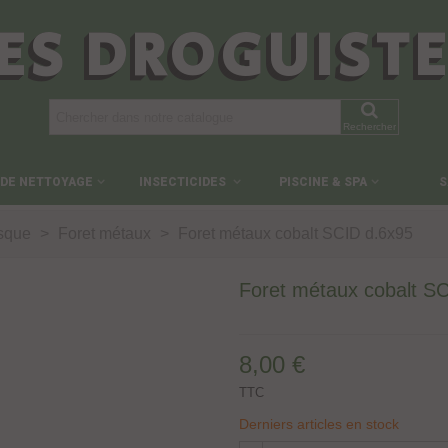
ES DROGUIST
Rechercher
 DE NETTOYAGE
INSECTICIDES
PISCINE & SPA
S
isque
>
Foret métaux
>
Foret métaux cobalt SCID d.6x95
Foret métaux cobalt S
8,00 €
TTC
Derniers articles en stock