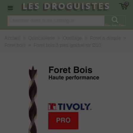
LES DROGUISTES
0
Rechercher
Accueil
>
Quincaillerie
>
Outillage
>
Foret & disque
>
Foret bois
>
Foret bois 3 ptes gradue slr Ø10