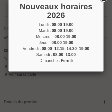
Nouveaux horaires
2026
Prévenez-Moi Lorsque Le Produit Est Disponible
Lundi :
08:00-19:00
Référence:
FORET22
Mardi :
08:00-19:00
Mercredi :
08:00-19:00
VENEZ NOUS RENCONTRER !
Jeudi :
08:00-19:00
Vendredi :
08:00–12:15, 14:30–19:00
Contactez-nous
Samedi :
08:00–13:00
04 93 04 40 40
Dimanche :
Fermé
54 Bd de Riquier 06300 Nice
Voir sur la carte
Details du produit