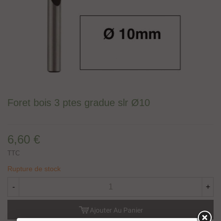
Foret bois 3 ptes gradue slr Ø10
6,60 €
TTC
Rupture de stock
-
+
Ajouter Au Panier