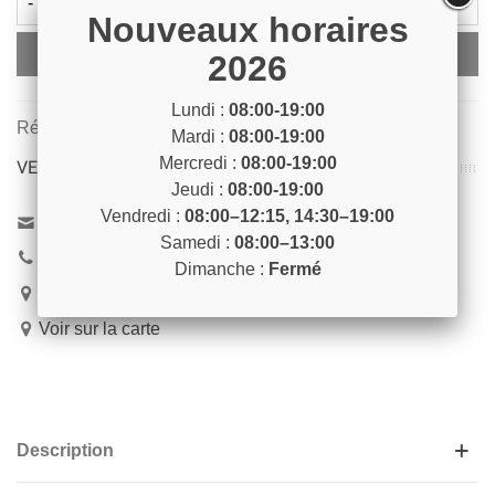
-
+
Nouveaux horaires
Ajouter Au Panier
2026
Lundi :
08:00-19:00
Référence:
VERR3
Mardi :
08:00-19:00
Mercredi :
08:00-19:00
VENEZ NOUS RENCONTRER !
Jeudi :
08:00-19:00
Vendredi :
08:00–12:15, 14:30–19:00
Contactez-nous
Samedi :
08:00–13:00
04 93 04 40 40
Dimanche :
Fermé
54 Bd de Riquier 06300 Nice
Voir sur la carte
Description