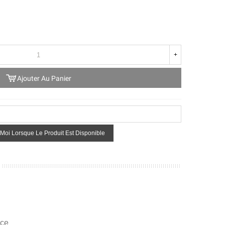
+
Ajouter Au Panier
Moi Lorsque Le Produit Est Disponible
ice