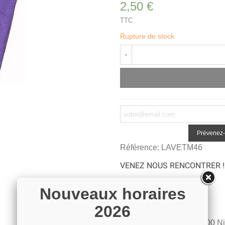
2,50 €
TTC
Rupture de stock
-
Prévenez-
Référence:
LAVETM46
VENEZ NOUS RENCONTRER !
Nouveaux horaires
Contactez-nous
2026
04 93 04 40 40
54 Bd de Riquier 06300 N