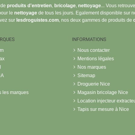
 de
produits d'entretien
,
bricolage
,
nettoyage
... Vous retrou
pour le
nettoyage
de tous les jours. Egalement disponible sur 
ouvez sur
lesdroguistes.com
, nos deux gammes de produits de
RQUES
INFORMATIONS
om
Nous contacter
ax
Mentions légales
l
Nos marques
NA
Sitemap
Droguerie Nice
s les marques
Magasin bricolage Nice
Location injecteur extracte
Tapis sur mesure à Nice