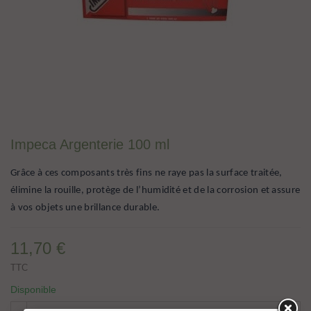
Impeca Argenterie 100 ml
Grâce à ces composants très fins ne raye pas la surface traitée,
élimine la rouille, protège de l’humidité et de la corrosion et assure
à vos objets une brillance durable.
11,70 €
TTC
Disponible