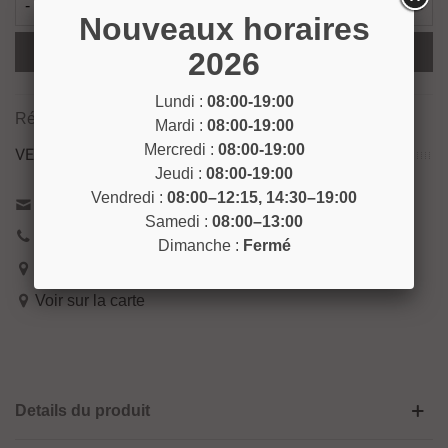
-
+
Nouveaux horaires
Ajouter Au Panier
2026
Lundi :
08:00-19:00
Référence:
CREM4
Mardi :
08:00-19:00
Mercredi :
08:00-19:00
VENEZ NOUS RENCONTRER !
Jeudi :
08:00-19:00
Vendredi :
08:00–12:15, 14:30–19:00
Contactez-nous
Samedi :
08:00–13:00
04 93 04 40 40
Dimanche :
Fermé
54 Bd de Riquier 06300 Nice
Voir sur la carte
Details du produit