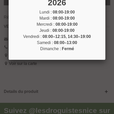
2026
Ajouter Au Panier
Lundi :
08:00-19:00
Référence:
DISTRIB2
Mardi :
08:00-19:00
Mercredi :
08:00-19:00
VENEZ NOUS RENCONTRER !
Jeudi :
08:00-19:00
Vendredi :
08:00–12:15, 14:30–19:00
Contactez-nous
Samedi :
08:00–13:00
04 93 04 40 40
Dimanche :
Fermé
54 Bd de Riquier 06300 Nice
Voir sur la carte
Details du produit
Suivez
@lesdroguistesnice
sur