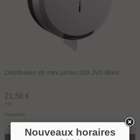
Distributeur ph mini jumbo 200 JVD Blanc
21,58 €
TTC
Disponible
-
+
Nouveaux horaires