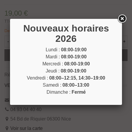
19,00 €
TTC
Nouveaux horaires
Derniers articles en stock
2026
-
+
Lundi :
08:00-19:00
Ajouter Au Panier
Mardi :
08:00-19:00
Mercredi :
08:00-19:00
Jeudi :
08:00-19:00
Référence:
NET29
Vendredi :
08:00–12:15, 14:30–19:00
VENEZ NOUS RENCONTRER !
Samedi :
08:00–13:00
Dimanche :
Fermé
Contactez-nous
04 93 04 40 40
54 Bd de Riquier 06300 Nice
Voir sur la carte