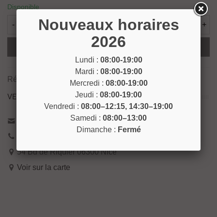
Disponible
Nouveaux horaires
-
+
2026
Ajouter Au Panier
Lundi :
08:00-19:00
Mardi :
08:00-19:00
Référence:
DETACH17
Mercredi :
08:00-19:00
Jeudi :
08:00-19:00
VENEZ NOUS RENCONTRER !
Vendredi :
08:00–12:15, 14:30–19:00
Samedi :
08:00–13:00
Contactez-nous
Dimanche :
Fermé
04 93 04 40 40
54 Bd de Riquier 06300 Nice
Voir sur la carte