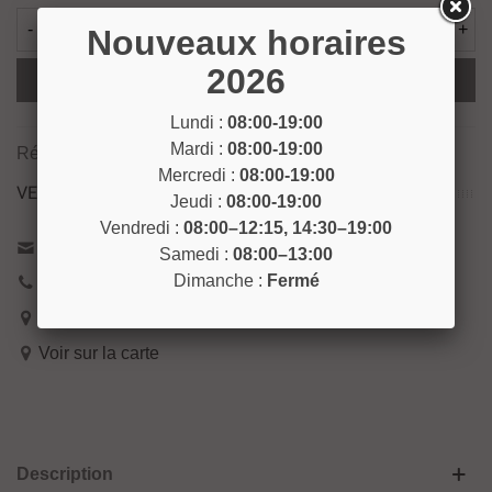
-
+
Nouveaux horaires
2026
Ajouter Au Panier
Lundi :
08:00-19:00
Mardi :
08:00-19:00
Référence:
DETACH23
Mercredi :
08:00-19:00
VENEZ NOUS RENCONTRER !
Jeudi :
08:00-19:00
Vendredi :
08:00–12:15, 14:30–19:00
Contactez-nous
Samedi :
08:00–13:00
Dimanche :
Fermé
04 93 04 40 40
54 Bd de Riquier 06300 Nice
Voir sur la carte
Description