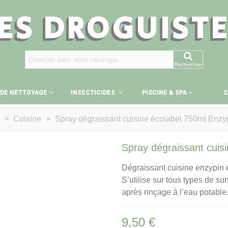
ES DROGUIST
Rechercher
 DE NETTOYAGE
INSECTICIDES
PISCINE & SPA
S
>
Cuisine
>
Spray dégraissant cuisine écolabel 750ml Enzy
Spray dégraissant cuis
Dégraissant cuisine enzypin 
S’utilise sur tous types de su
après rinçage à l’eau potable
9,50 €