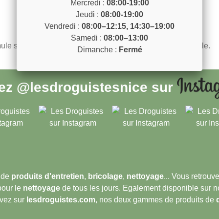
Mercredi :
08:00-19:00
Jeudi :
08:00-19:00
Vendredi :
08:00–12:15, 14:30–19:00
Samedi :
08:00–13:00
le sans conservateur 92 % d’ingrédients d’origine naturelle.
Dimanche :
Fermé
vez
@lesdroguistesnice
sur
 de
produits d'entretien
,
bricolage
,
nettoyage
... Vous retrou
pour le
nettoyage
de tous les jours. Egalement disponible sur 
ouvez sur
lesdroguistes.com
, nos deux gammes de produits de