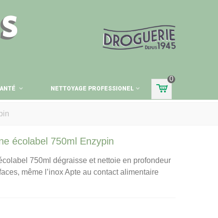
ES
0
ANTÉ
NETTOYAGE PROFESSIONEL
pin
ine écolabel 750ml Enzypin
écolabel 750ml dégraisse et nettoie en profondeur
rfaces, même l’inox Apte au contact alimentaire
.