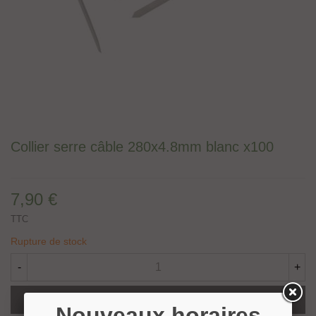
Collier serre câble 280x4.8mm blanc x100
7,90 €
TTC
Rupture de stock
-
+
Ajouter Au Panier
Nouveaux horaires