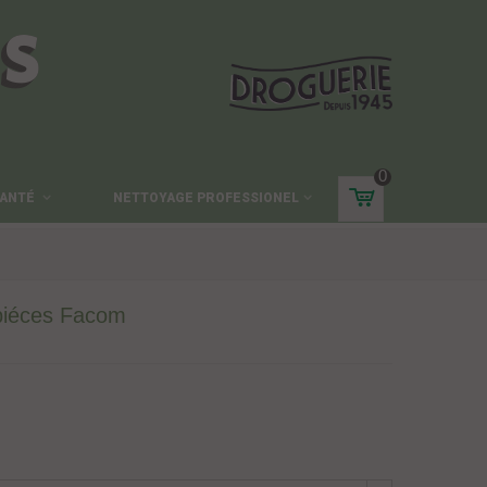
ES
0
ANTÉ
NETTOYAGE PROFESSIONEL
 piéces Facom