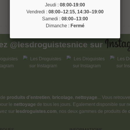
Jeudi :
08:00-19:00
Vendredi :
08:00–12:15, 14:30–19:00
Samedi :
08:00–13:00
Dimanche :
Fermé
vez
@lesdroguistesnice
sur
 de
produits d'entretien
,
bricolage
,
nettoyage
... Vous retrou
pour le
nettoyage
de tous les jours. Egalement disponible sur 
ouvez sur
lesdroguistes.com
, nos deux gammes de produits de
RQUES
INFORMATIONS