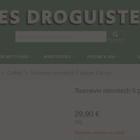
ES DROGUIST
Rechercher
 DE NETTOYAGE
INSECTICIDES
PISCINE & SPA
S
>
Coffret
>
Tournevis microtech 5 piéces Facom
Tournevis microtech 5
29,90 €
TTC
Derniers articles en stock